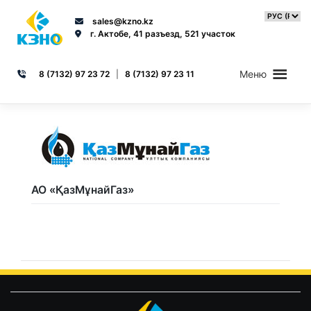
Skip
to
sales@kzno.kz
content
г. Актобе, 41 разъезд, 521 участок
Меню
8 (7132) 97 23 72
|
8 (7132) 97 23 11
АО «ҚазМұнайГаз»