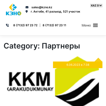
Skip
to
sales@kzno.kz
content
г. Актобе, 41 разъезд, 521 участок
Меню
8 (7132) 97 23 72
|
8 (7132) 97 23 11
Category:
Партнеры
6.06.2023 в 7:38