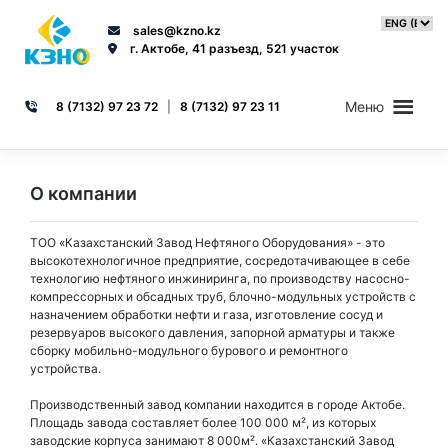
Skip
to
sales@kzno.kz
content
г. Актобе, 41 разъезд, 521 участок
Меню
8 (7132) 97 23 72
|
8 (7132) 97 23 11
О компании
ТОО «Казахстанский Завод Нефтяного Оборудования» - это
высокотехнологичное предприятие, сосредотачивающее в себе
технологию нефтяного инжиниринга, по производству насосно-
компрессорных и обсадных труб, блочно-модульных устройств с
назначением обработки нефти и газа, изготовление сосуд и
резервуаров высокого давления, запорной арматуры и также
сборку мобильно-модульного бурового и ремонтного
устройства.
Производственный завод компании находится в городе Актобе.
Площадь завода составляет более 100 000 м², из которых
заводские корпуса занимают 8 000м². «Казахстанский Завод