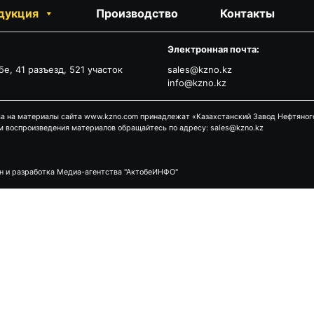
дукция
Производство
Контакты
:
Электронная почта:
бе, 41 разъезд, 521 участок
sales@kzno.kz
info@kzno.kz
ва на материалы сайта www.kzno.com принадлежат «Казахстанский Завод Нефтяног
м воспроизведения материалов обращайтесь по адресу: sales@kzno.kz
н и разработка Медиа-агентства "АктобеИНФО"