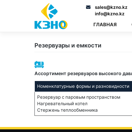
Skip
sales@kzno.kz
to
info@kzno.kz
content
ГЛАВНАЯ
Резервуары и емкости
Ассортимент резервуаров высокого дав
Номенклатурные формы и разновидности
Резервуар с паровым пространством
Нагревательный котел
Стержень теплообменника