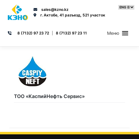
Skip
to
sales@kzno.kz
content
г. Актобе, 41 разъезд, 521 участок
Меню
8 (7132) 97 23 72
|
8 (7132) 97 23 11
ТОО «КаспийНефть Сервис»